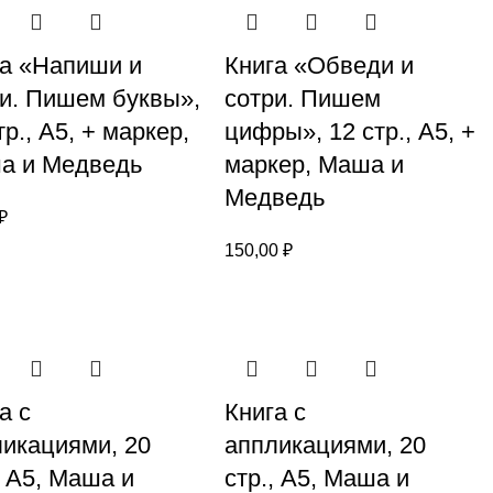
га «Напиши и
Книга «Обведи и
и. Пишем буквы»,
сотри. Пишем
тр., А5, + маркер,
цифры», 12 стр., А5, +
а и Медведь
маркер, Маша и
Медведь
₽
150,00
₽
а с
Книга с
икациями, 20
аппликациями, 20
, А5, Маша и
стр., А5, Маша и