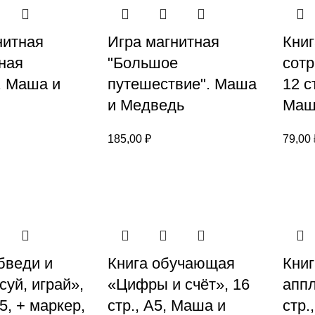
нитная
Игра магнитная
Кни
ная
"Большое
сотр
. Маша и
путешествие". Маша
12 с
и Медведь
Маш
185,00
₽
79,00
бведи и
Книга обучающая
Книг
суй, играй»,
«Цифры и счёт», 16
аппл
А5, + маркер,
стр., А5, Маша и
стр.