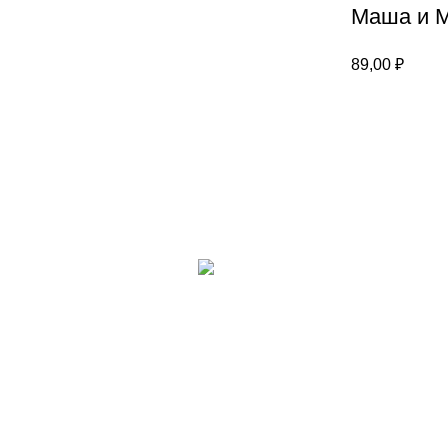
Маша и 
89,00
₽