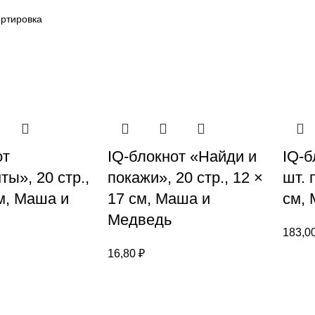
от
IQ-блокнот «Найди и
IQ-б
ы», 20 стр.,
покажи», 20 стр., 12 ×
шт. 
см, Маша и
17 см, Маша и
см,
Медведь
183,0
16,80
₽