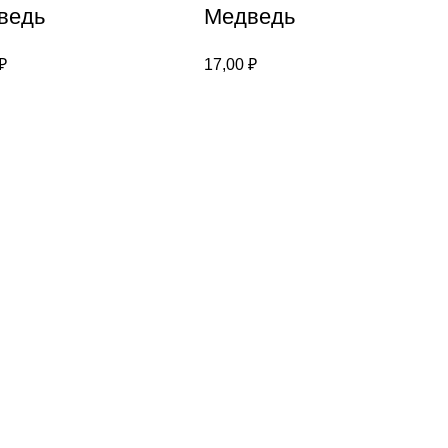
ведь
Медведь
₽
17,00
₽
→
У вас есть вопросы?
Email: info@umnyisovenok.ru
Телефон: +7 913 520 7755
Понедельник - Пятница
Время работы: 9:00 - 18:00