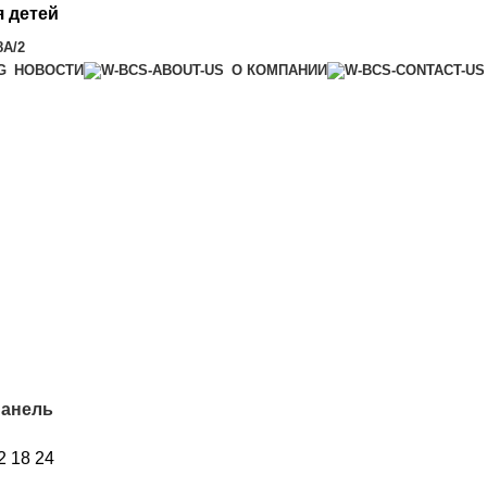
 детей
8А/2
НОВОСТИ
О КОМПАНИИ
панель
2
18
24