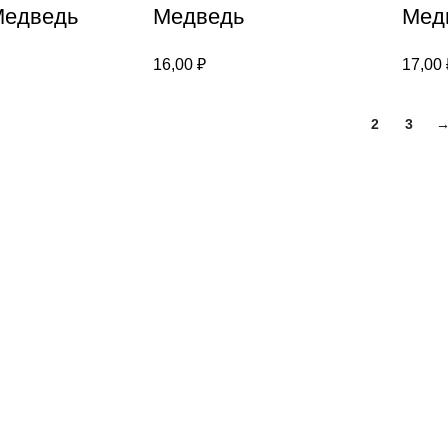
Медведь
Медведь
Мед
16,00
₽
17,00
1
2
3
Каталог
Для клиента
Настольные игры
Новости
Головоломки
Контакты
Игры из фетра
О компании
Счетный материал
Каталог