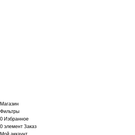
2024
«Умный Совенок»
- Развивающие игры и пособия д
Магазин
Фильтры
0
Избранное
0
элемент
Заказ
Мой аккаунт