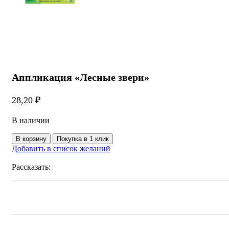
Aппликация «Лесные звери»
28,20
₽
В наличии
Количество
В корзину
Покупка в 1 клик
товара
Добавить в список желаний
Aппликация
«Лесные
Рассказать:
звери»