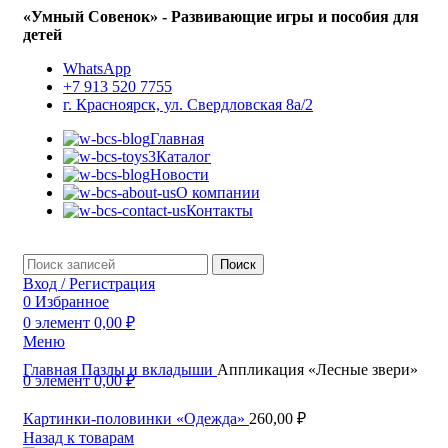
«Умный Совенок» - Развивающие игры и пособия для
детей
WhatsApp
+7 913 520 7755
г. Красноярск, ул. Свердловская 8а/2
Главная
Каталог
Новости
О компании
Контакты
Поиск
Вход / Регистрация
0
Избранное
0
элемент
0,00
₽
Меню
Главная
Пазлы и вкладыши
Aппликация «Лесные звери»
0
элемент
0,00
₽
Картинки-половинки «Одежда»
260,00
₽
Назад к товарам