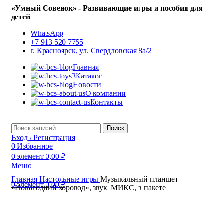
«Умный Совенок» - Развивающие игры и пособия для
детей
WhatsApp
+7 913 520 7755
г. Красноярск, ул. Свердловская 8а/2
Главная
Каталог
Новости
О компании
Контакты
Поиск
Вход / Регистрация
0
Избранное
0
элемент
0,00
₽
Меню
Главная
Настольные игры
Музыкальный планшет
0
элемент
0,00
₽
«Новогодний хоровод», звук, МИКС, в пакете