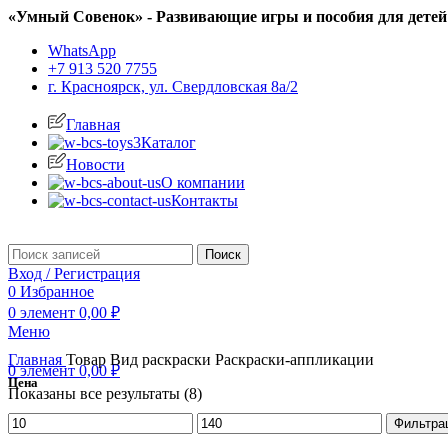
«Умный Совенок» - Развивающие игры и пособия для детей
WhatsApp
+7 913 520 7755
г. Красноярск, ул. Свердловская 8а/2
Главная
Каталог
Новости
О компании
Контакты
Поиск
Вход / Регистрация
0
Избранное
0
элемент
0,00
₽
Меню
Главная
Товар Вид раскраски
Раскраски-аппликации
0
элемент
0,00
₽
Цена
Показаны все результаты (8)
Минимальная
Максимальная
Фильтра
цена
цена