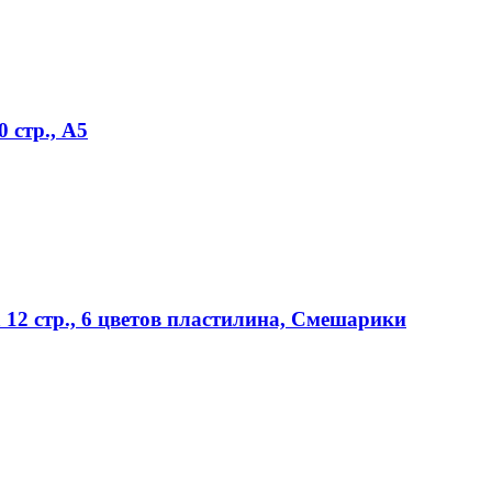
 стр., А5
2 стр., 6 цветов пластилина, Смешарики