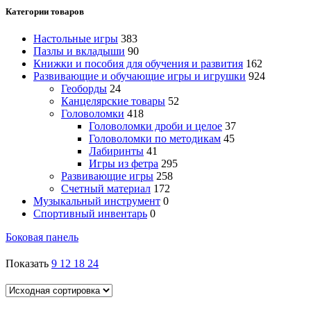
Категории товаров
Настольные игры
383
Пазлы и вкладыши
90
Книжки и пособия для обучения и развития
162
Развивающие и обучающие игры и игрушки
924
Геоборды
24
Канцелярские товары
52
Головоломки
418
Головоломки дроби и целое
37
Головоломки по методикам
45
Лабиринты
41
Игры из фетра
295
Развивающие игры
258
Счетный материал
172
Музыкальный инструмент
0
Спортивный инвентарь
0
Боковая панель
Показать
9
12
18
24