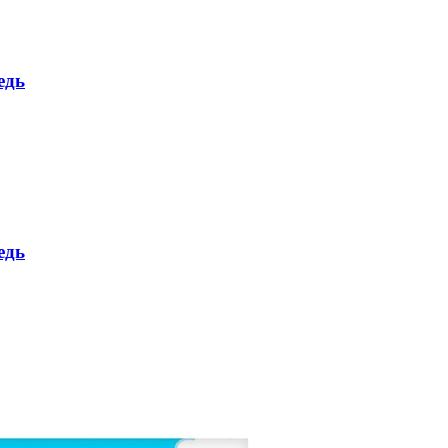
едь
едь